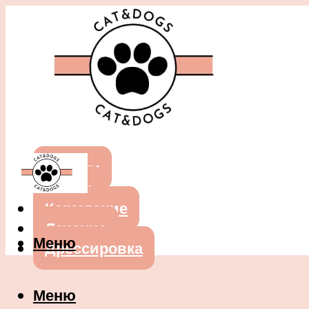
Собаки
Кошки
Кормление
Лечение
Меню
Дрессировка
Меню