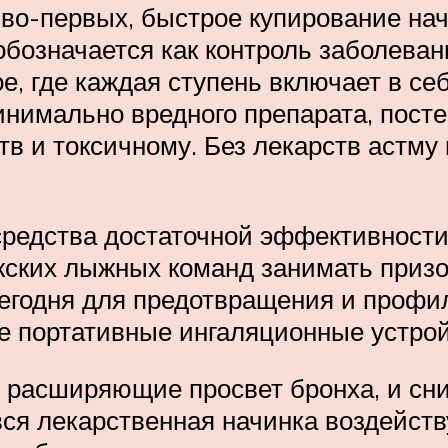
во-первых, быстрое купирование нача
 обозначается как контроль заболева
ое, где каждая ступень включает в с
инимально вредного препарата, пост
в и токсичному. Без лекарств астму
редства достаточной эффективности
ских лыжных команд занимать призов
егодня для предотвращения и профи
е портативные ингаляционные устрой
о, расширяющие просвет бронха, и с
вся лекарственная начинка воздейст