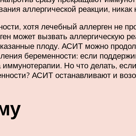
вания аллергической реакции, никак 
ости, хотя лечебный аллерген не про
ген может вызвать аллергическую ре
оказанные плоду. АСИТ можно продол
пления беременности: если поддерж
иммунотерапии. Но что делать, есл
енности? АСИТ останавливают и возо
тму