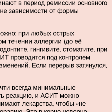
инают в период ремиссии основного
 вне зависимости от формы
можно: при любых острых
м течении аллергии (до её
донтите, гингивите, стоматите, при
СИТ проводится под контролем
зменений. Если перерыв затянулся,
очти всегда минимальные
ть реакцию, и АСИТ можно
нимают лекарства, чтобы «не
ерапию. Это в корне неверно.