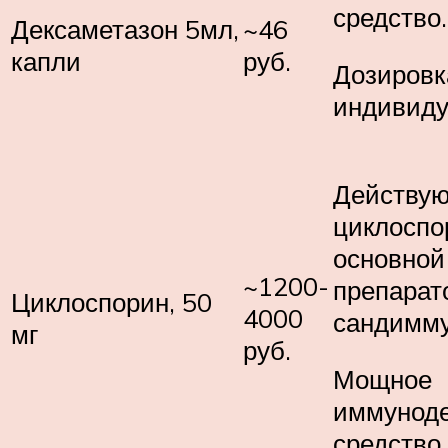
средство.
Дексаметазон 5мл,
~46
капли
руб.
Дозировк
индивиду
Действу
циклоспо
основной
~1200-
препарат
Циклоспорин, 50
4000
сандимму
мг
руб.
Мощное
иммунод
средство.