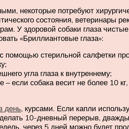
ными, некоторые потребуют хирургич
итического состояния, ветеринары р
ам. У здоровой собаки глаза чистые
овать «Бриллиантовые глаза»:
 помощью стерильной салфетки проте
у;
шнего угла глаза к внутреннему;
е – если собака весит не более 10 кг
в день
, курсами. Если капли использу
сделать 10-дневный перерыв, дважды
едель, через 5 дней можно будет про