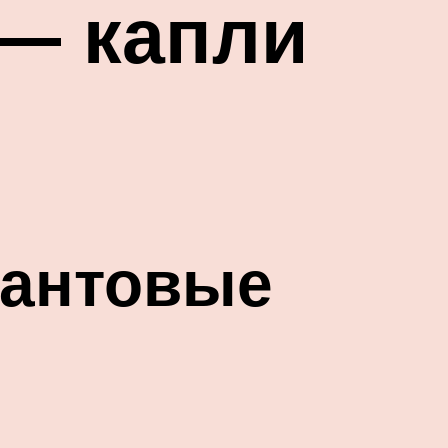
— капли
иантовые