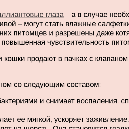
иллиантовые глаза
– а в случае необ
тивой – могут стать влажные салфет
них питомцев и разрешены даже кот
и повышенная чувствительность пит
и кошки продают в пачках с клапаном 
ном со следующим составом:
 бактериями и снимает воспаления, 
ает ее мягкой, ускоряет заживление.
ет на шерсть. Она становится гладко