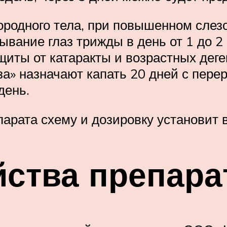
нородного тела, при повышенном слез
вание глаз трижды в день от 1 до 2 
щиты от катаракты и возрастных дег
а» назначают капать 20 дней с пере
день.
арата схему и дозировку установит 
йства препара