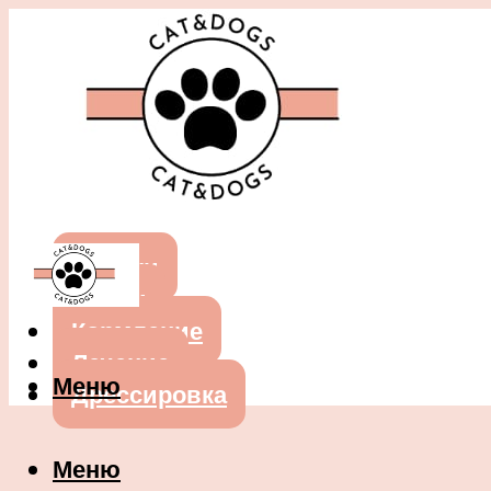
Собаки
Кошки
Кормление
Лечение
Меню
Дрессировка
Меню