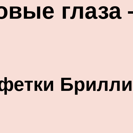
овые глаза 
фетки Брилл