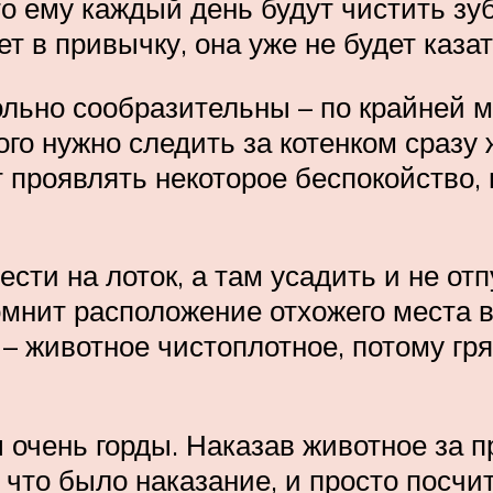
что ему каждый день будут чистить з
т в привычку, она уже не будет каза
льно сообразительны – по крайней ме
го нужно следить за котенком сразу ж
 проявлять некоторое беспокойство
ести на лоток, а там усадить и не отп
мнит расположение отхожего места в 
 – животное чистоплотное, потому гря
ы очень горды. Наказав животное за п
а что было наказание, и просто посч