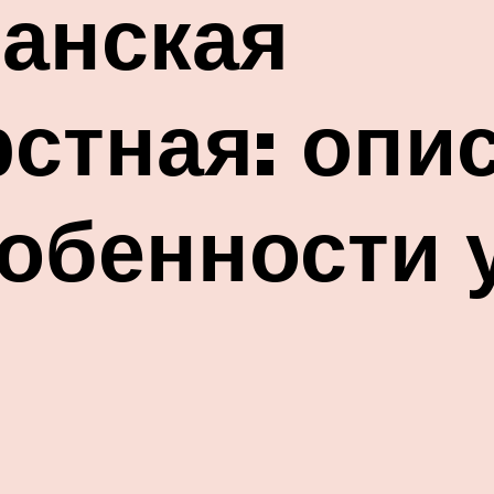
анская
стная: опи
обенности 