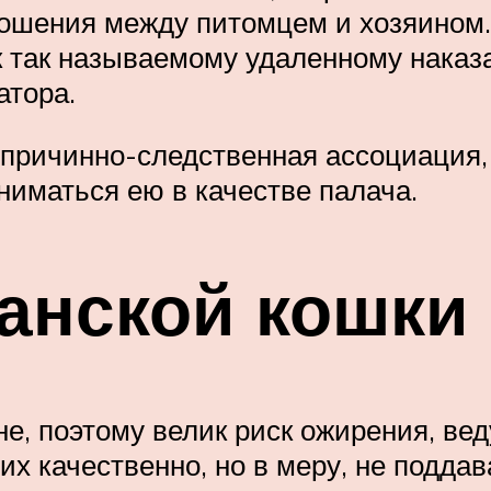
ношения между питомцем и хозяином.
к так называемому удаленному наказ
атора.
причинно-следственная ассоциация, и
ниматься ею в качестве палача.
анской кошки
не, поэтому велик риск ожирения, ве
их качественно, но в меру, не подда