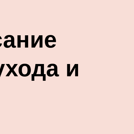
сание
ухода и