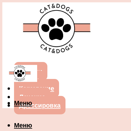
Собаки
Кошки
Кормление
Лечение
Меню
Дрессировка
Меню