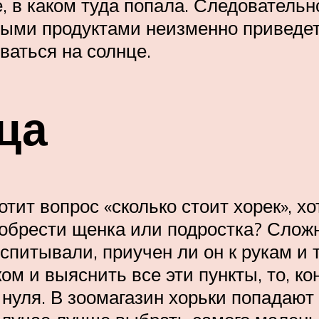
 в каком туда попала. Следовательно
ыми продуктами неизменно приведет
аться на солнце.
ца
тит вопрос «сколько стоит хорек», х
обрести щенка или подростка? Сложно
оспитывали, приучен ли он к рукам и 
м и выяснить все эти пункты, то, ко
нуля. В зоомагазин хорьки попадают 