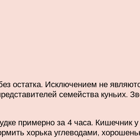
ез остатка. Исключением не являютс
редставителей семейства куньих. Зв
дке примерно за 4 часа. Кишечник у
ормить хорька углеводами, хорошеньк