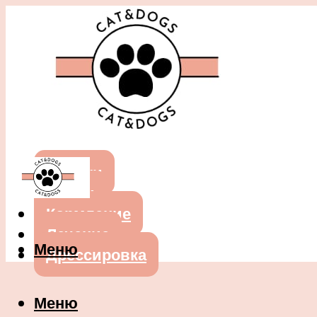
Собаки
Кошки
Кормление
Лечение
Меню
Дрессировка
Меню