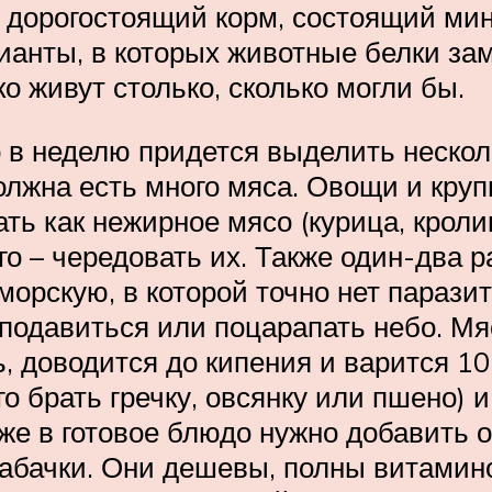
о дорогостоящий корм, состоящий ми
ианты, в которых животные белки за
 живут столько, сколько могли бы.
в неделю придется выделить нескольк
олжна есть много мяса. Овощи и кру
ь как нежирное мясо (курица, кролик
сего – чередовать их. Также один-два
орскую, в которой точно нет паразит
подавиться или поцарапать небо. Мя
, доводится до кипения и варится 10
о брать гречку, овсянку или пшено) и
уже в готовое блюдо нужно добавить
 кабачки. Они дешевы, полны витамин