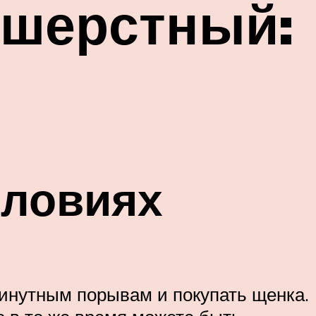
шерстный:
словиях
минутным порывам и покупать щенка.