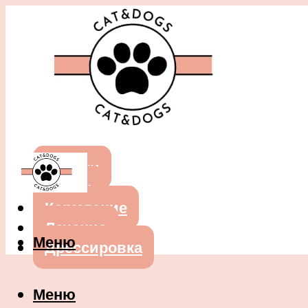
Собаки
Кошки
Кормление
Лечение
Меню
Дрессировка
Меню