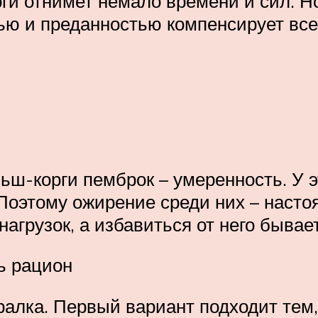
орги отнимет немало времени и сил. 
ю и преданностью компенсирует все 
ьш-корги пемброк – умеренность. У э
. Поэтому ожирение среди них – нас
нагрузок, а избавиться от него быва
ь рацион
ралка. Первый вариант подходит тем,