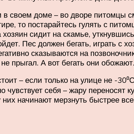
в своем доме – во дворе питомцы смо
тире, то постарайтесь гулять с пито
а хозяин сидит на скамье, уткнувшись
йдет. Пес должен бегать, играть с х
негативно сказываются на позвоночни
не прыгал. А вот бегать они обожают
тоит – если только на улице не -30⁰
 чувствует себя – жару переносят к
у них начинают мерзнуть быстрее все