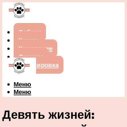
Собаки
Кошки
Кормление
Лечение
Дрессировка
Меню
Меню
Девять жизней: