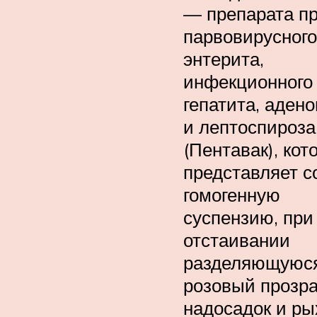
— препарата п
парвовирусного
энтерита,
инфекционного
гепатита, аден
и лептоспироза
(Пентавак), кот
представляет с
гомогенную
суспензию, при
отстаивании
разделяющуюся
розовый прозр
надосадок и р