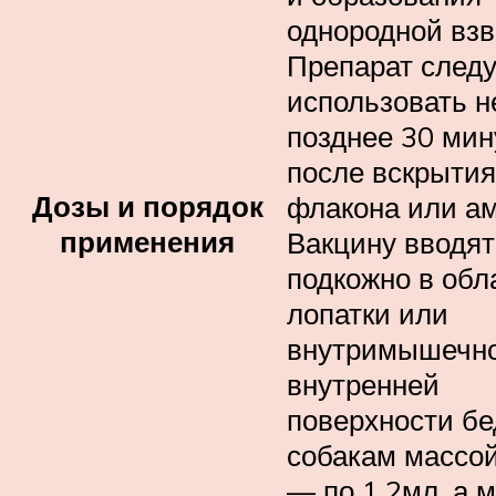
однородной взв
Препарат следу
использовать н
позднее 30 мин
после вскрытия
Дозы и порядок
флакона или а
применения
Вакцину вводят
подкожно в обл
лопатки или
внутримышечно
внутренней
поверхности бе
собакам массой
— по 1,2мл, а 