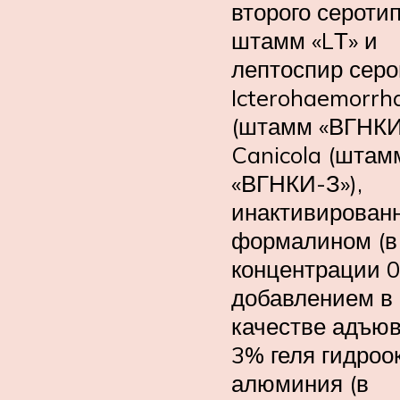
второго сероти
штамм «LТ» и
лептоспир серо
Icterohaemorrh
(штамм «ВГНКИ
Canicola (штам
«ВГНКИ-З»),
инактивирован
формалином (в
концентрации 0
добавлением в
качестве адъю
3% геля гидроо
алюминия (в