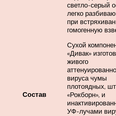
светло-серый о
легко разбива
при встряхиван
гомогенную взв
Сухой компоне
«Дивак» изгото
живого
аттенуированно
вируса чумы
плотоядных, ш
Состав
«Рокборн», и
инактивирован
УФ-лучами вир