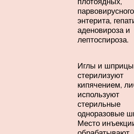
плотоядных,
парвовирусного
энтерита, гепат
аденовироза и
лептоспироза.
Иглы и шприцы
стерилизуют
кипячением, ли
используют
стерильные
одноразовые ш
Место инъекци
обрабатывают.