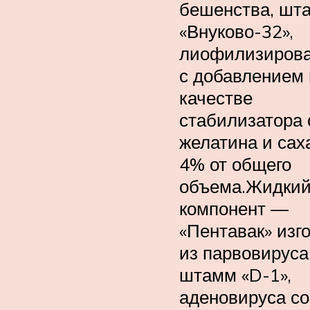
бешенства, шт
«Внуково-32»,
лиофилизиров
с добавлением 
качестве
стабилизатора
желатина и сах
4% от общего
объема.Жидки
компонент —
«Пентавак» изг
из парвовируса
штамм «D-1»,
аденовируса со