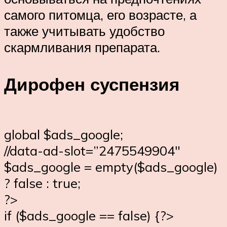
самого питомца, его возрасте, а
также учитывать удобство
скармливания препарата.
Дирофен суспензия
global $ads_google;
//data-ad-slot=”2475549904″
$ads_google = empty($ads_google)
? false : true;
?>
if ($ads_google == false) {?>