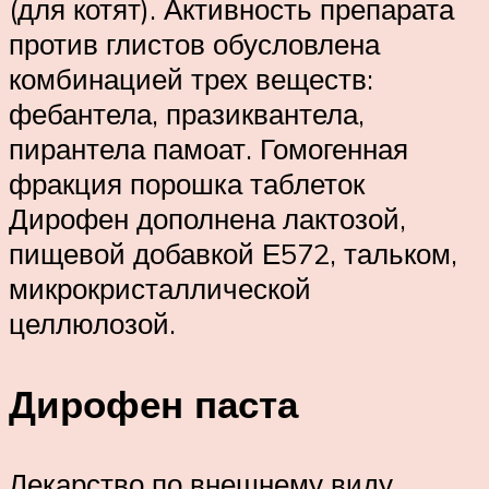
(для котят). Активность препарата
против глистов обусловлена
комбинацией трех веществ:
фебантела, празиквантела,
пирантела памоат. Гомогенная
фракция порошка таблеток
Дирофен дополнена лактозой,
пищевой добавкой Е572, тальком,
микрокристаллической
целлюлозой.
Дирофен паста
Лекарство по внешнему виду