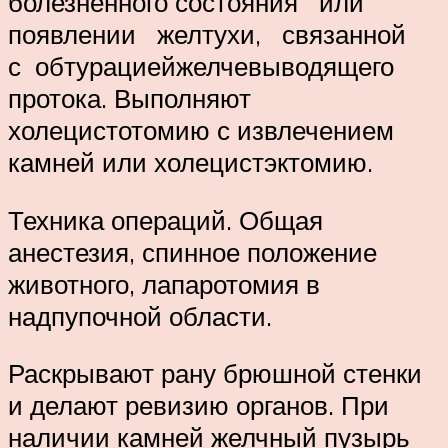
болезненного состояния или
появлении желтухи, связанной
с обтурациейжелчевыводящего
протока. Выполняют
холецистотомию с из­влечением
камней или холецистэктомию.
Техника операций. Общая
анестезия, спинное поло­жение
животного, лапаротомия в
надпупочной области.
Раскрывают рану брюшной стенки
и делают ревизию ор­ганов. При
наличии камней желчный пузырь