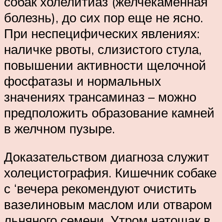
собак холелитиаз (желчекаменная
болезнь), до сих пор еще не ясно.
При неспецифических явлениях:
наличке рвоты, слизистого стула,
повышении активности ще­лочной
фосфатазы и нормальных
значениях трансаминаз – можно
предположить образование камней
в желчном пузыре.
Доказательством диагноза служит
холецистография. Кишечник собаке
с ‘вечера рекомендуют очистить
вазе­линовым маслом или отваром
льняного семени. Утром натощак в