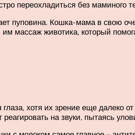
стро переохладиться без маминого т
хает пуповина. Кошка-мама в свою о
, им массаж животика, который помо
 глаза, хотя их зрение еще далеко о
 реагировать на звуки, пытаясь уло
ошки с молоком самое главное – анти