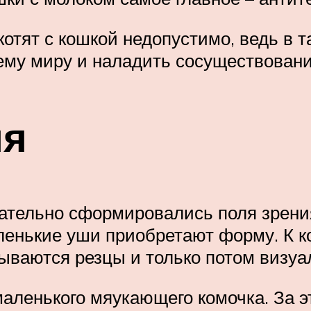
котят с кошкой недопустимо, ведь в т
ему миру и наладить сосуществован
ля
ательно сформировались поля зрения
ленькие уши приобретают форму. К к
ываются резцы и только потом визуа
аленького мяукающего комочка. За э