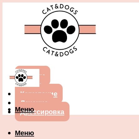
Собаки
Кошки
Кормление
Лечение
Меню
Дрессировка
Меню