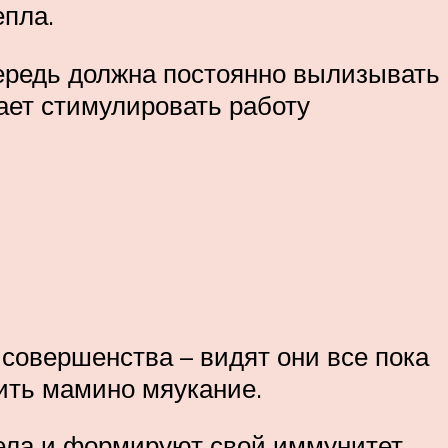
епла.
чередь должна постоянно вылизывать
гает стимулировать работу
т совершенства – видят они все пока
вить мамино мяукание.
тела и формируют свой иммунитет.