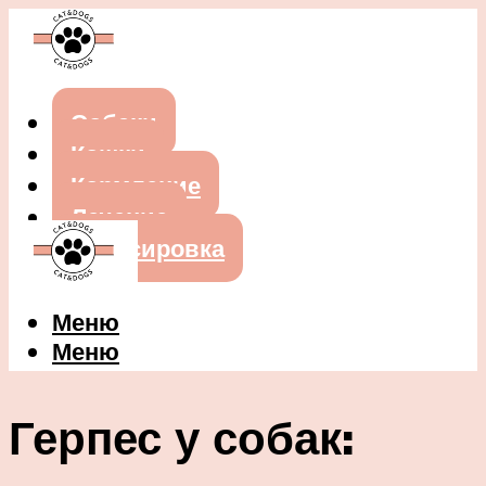
Собаки
Кошки
Кормление
Лечение
Дрессировка
Меню
Меню
Герпес у собак: