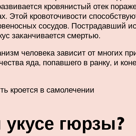
развивается кровянистый отек пораж
х. Этой кровоточивости способствуют
веносных сосудов. Пострадавший ис
кус заканчивается смертью.
анизм человека зависит от многих пр
ичества яда, попавшего в ранку, и ко
сть кроется в самолечении
и укусе гюрзы?