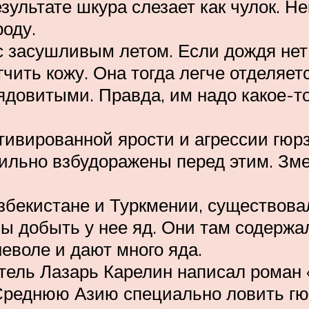
зультате шкура слезает как чулок. Не
роду.
 засушливым летом. Если дождя нет,
чить кожу. Она тогда легче отделяетс
довитыми. Правда, им надо какое-то
ивированной ярости и агрессии гюр
льно взбудоражены перед этим. Зме
збекистане и Туркмении, существова
ы добыть у нее яд. Они там содержа
еволе и дают много яда.
ель Лазарь Карелин написал роман «
Среднюю Азию специально ловить гюр