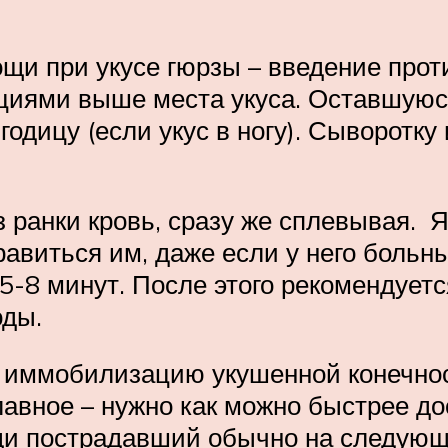
щи при укусе гюрзы – введение прот
циями выше места укуса. Оставшуюся
ягодицу (если укус в ногу). Сыворотк
з ранки кровь, сразу же сплевывая. 
равиться им, даже если у него боль
-8 минут. После этого рекомендуетс
оды.
 иммобилизацию укушенной конечно
 главное – нужно как можно быстрее д
и пострадавший обычно на следующ