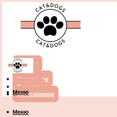
Собаки
Кошки
Кормление
Лечение
Меню
Дрессировка
Меню