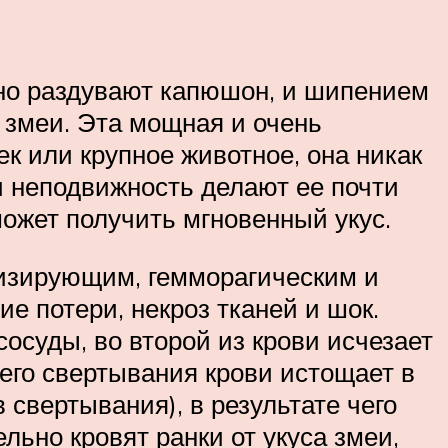
чно раздувают капюшон, и шипением
» змеи. Эта мощная и очень
ек или крупное животное, она никак
 и неподвижность делают ее почти
может получить мгновенный укус.
отизирующим, гемморагическим и
е потери, некроз тканей и шок.
осуды, во второй из крови исчезает
его свертывания крови истощает в
свертывания), в результате чего
льно кровят ранки от укуса змеи,