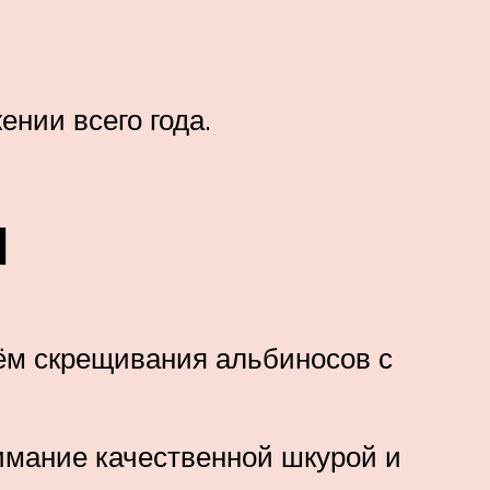
нии всего года.
ы
тём скрещивания альбиносов с
имание качественной шкурой и