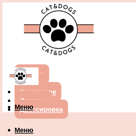
Собаки
Кошки
Кормление
Лечение
Меню
Дрессировка
Меню