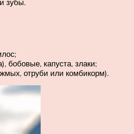
и зубы.
илос;
, бобовые, капуста, злаки;
жмых, отруби или комбикорм).