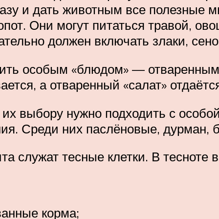
азу и дать животным все полезные м
опот. Они могут питаться травой, о
ательно должен включать злаки, сено
тить особым «блюдом» — отваренным
ается, а отваренный «салат» отдаётс
 их выбору нужно подходить с особо
я. Среди них паслёновые, дурман, б
а служат тесные клетки. В тесноте 
анные корма;