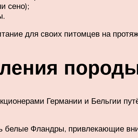
и сено);
ы.
тание для своих питомцев на протяже
вления пород
екционерами Германии и Бельгии пу
ись белые Фландры, привлекающие вн