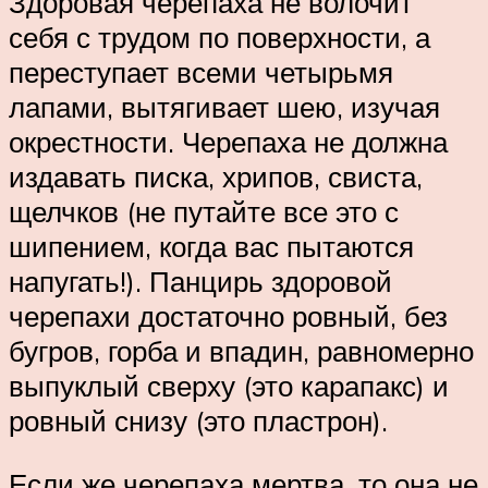
Здоровая черепаха не волочит
себя с трудом по поверхности, а
переступает всеми четырьмя
лапами, вытягивает шею, изучая
окрестности. Черепаха не должна
издавать писка, хрипов, свиста,
щелчков (не путайте все это с
шипением, когда вас пытаются
напугать!). Панцирь здоровой
черепахи достаточно ровный, без
бугров, горба и впадин, равномерно
выпуклый сверху (это карапакс) и
ровный снизу (это пластрон).
Если же черепаха мертва, то она не