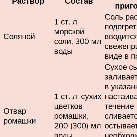
Раствор
Состав
приг
Соль рас
1 ст. л.
подогрет
морской
Соляной
вводится
соли, 300 мл
свежепр
воды
виде в п
Сухое с
заливае
в указан
1 ст. л. сухих
настаива
цветков
течение 
Отвар
ромашки,
сливаетс
ромашки
200 (300) мл
остывае
воды.
необход