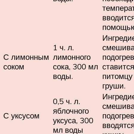
темпера
вводится
помощью
Ингреди
1 ч. л.
смешива
С лимонным
лимонного
подогрев
соком
сока, 300 мл
ставится
воды.
питомцу
груши.
Ингреди
0,5 ч. л.
смешива
яблочного
С уксусом
подогре
уксуса, 300
вводятс
мл воды