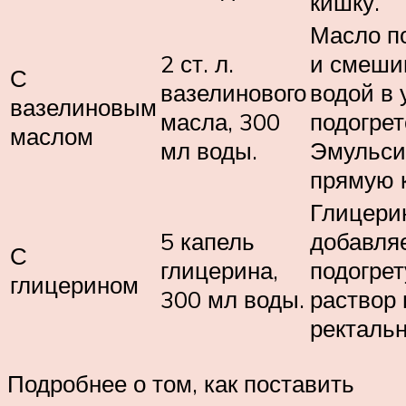
кишку.
Масло п
2 ст. л.
и смеши
С
вазелинового
водой в 
вазелиновым
масла, 300
подогрет
маслом
мл воды.
Эмульси
прямую 
Глицери
5 капель
добавляе
С
глицерина,
подогрет
глицерином
300 мл воды.
раствор 
ректальн
Подробнее о том, как поставить