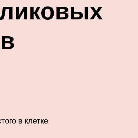
рликовых
ов
ого в клетке.