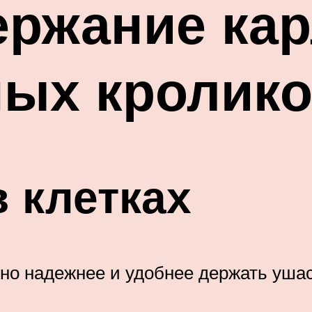
ержание ка
ных кролик
 клетках
 но надежнее и удобнее держать ушаст