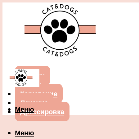
Собаки
Кошки
Кормление
Лечение
Меню
Дрессировка
Меню