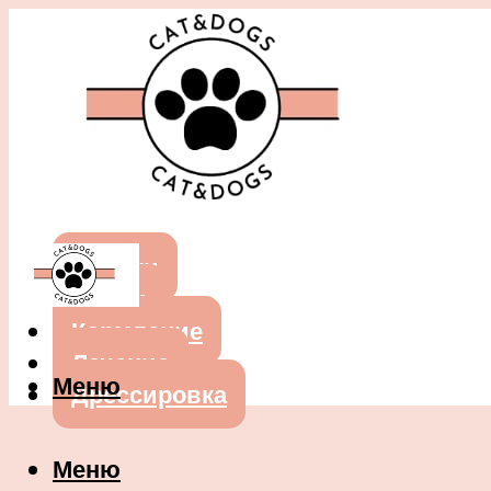
Собаки
Кошки
Кормление
Лечение
Меню
Дрессировка
Меню