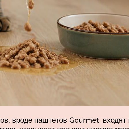
в, вроде паштетов Gourmet, входят н
тель указывает процент чистого мяс