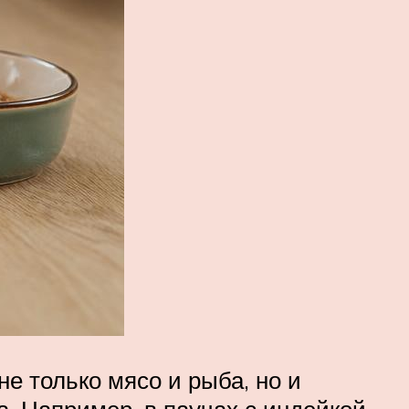
е только мясо и рыба, но и
а. Например, в паучах с индейкой