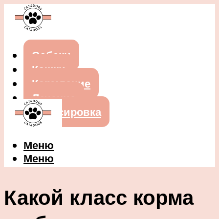
Собаки
Кошки
Кормление
Лечение
Дрессировка
Меню
Меню
Какой класс корма