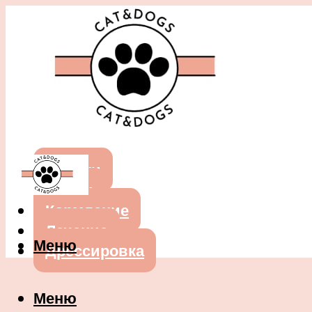
Собаки
Кошки
Кормление
Лечение
Меню
Дрессировка
Меню