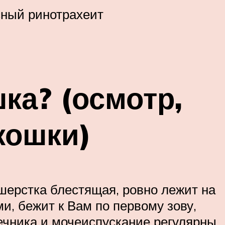
сный ринотрахеит
ка? (осмотр,
кошки)
шерстка блестящая, ровно лежит на
и, бежит к Вам по первому зову,
ечника и мочеиспускание регулярны.