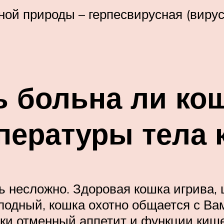
ой природы – герпесвирусная (виру
 больна ли кош
пературы тела 
ь несложно. Здоровая кошка игрива, 
олодный, кошка охотно общается с Вам
шки отменный аппетит и функции киш