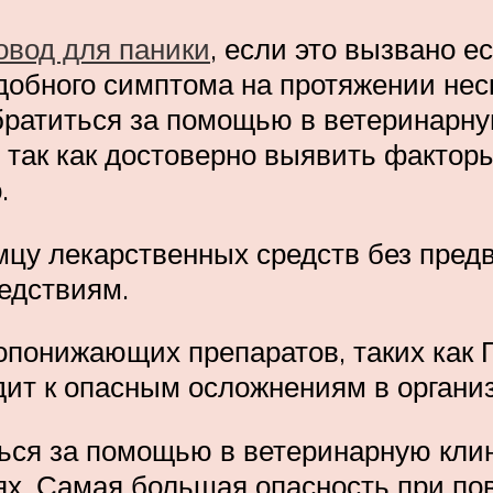
овод для паники
, если это вызвано 
добного симптома на протяжении не
братиться за помощью в ветеринарну
 так как достоверно выявить фактор
.
у лекарственных средств без предв
едствиям.
опонижающих препаратов, таких как
ит к опасным осложнениям в органи
ься за помощью в ветеринарную клин
х. Самая большая опасность при по