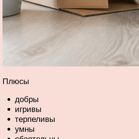
Плюсы
добры
игривы
терпеливы
умны
обаятельны