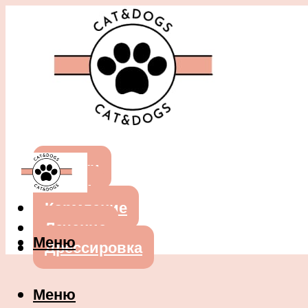
Собаки
Кошки
Кормление
Лечение
Меню
Дрессировка
Меню