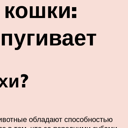
 кошки:
тпугивает
хи?
животные обладают способностью