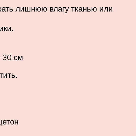
брать лишнюю влагу тканью или
ики.
 30 см
тить.
цетон