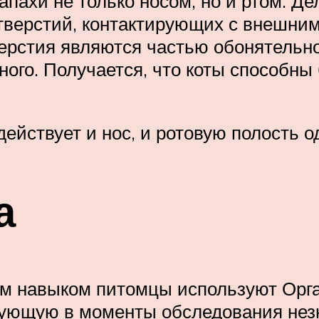
пахи не только носом, но и ртом. Де
отверстий, контактирующих с внешн
верстия являются частью обонятельно
ого. Получается, что коты способны 
ействует и нос, и ротовую полость 
а
тим навыком питомцы используют Орг
ующую в моменты обследования незн