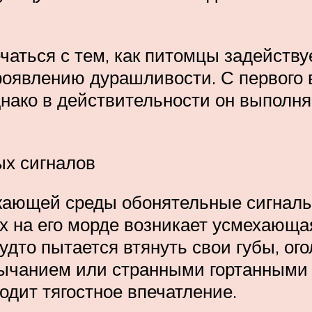
чаться с тем, как питомцы задейству
роявлению дурашливости. С первого 
однако в действительности он выпол
ых сигналов
жающей среды обонятельные сигналы
 на его морде возникает усмехающая
удто пытается втянуть свои губы, ого
ычанием или странными гортанными
одит тягостное впечатление.