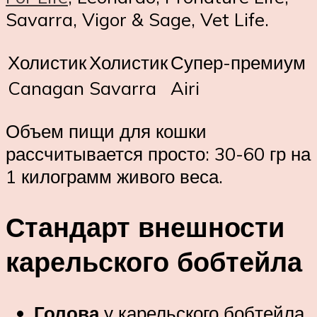
Savarra, Vigor & Sage, Vet Life.
Холистик
Холистик
Супер-премиум
Canagan
Savarra
Airi
Объем пищи для кошки
рассчитывается просто: 30-60 гр на
1 килограмм живого веса.
Стандарт внешности
карельского бобтейла
Голова
у карельского бобтейла