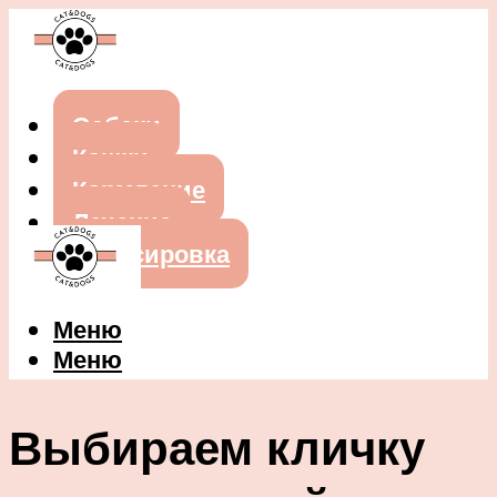
Собаки
Кошки
Кормление
Лечение
Дрессировка
Меню
Меню
Выбираем кличку