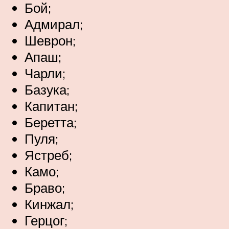
Бой;
Адмирал;
Шеврон;
Апаш;
Чарли;
Базука;
Капитан;
Беретта;
Пуля;
Ястреб;
Камо;
Браво;
Кинжал;
Герцог;