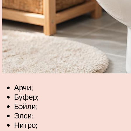
Арчи;
Буфер;
Бэйли;
Элси;
Нитро;