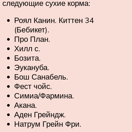
следующие сухие корма:
Роял Канин. Киттен 34
(Бебикет).
Про План.
Хилл с.
Бозита.
Эукануба.
Бош Санабель.
Фест чойс.
Симиа/Фармина.
Акана.
Аден Грейндж.
Натрум Грейн Фри.