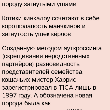
породу загнутыми ушами
Котики кинкалоу сочетают в себе
коротколапость манчкинов и
загнутость ушек кёрлов
Созданную методом ауткроссинга
(скрещивания неродственных
партнёров) разновидность
представителей семейства
кошачьих мистер Харрис
зарегистрировал в TICA лишь в
1997 году. А обозначена новая
порода была как