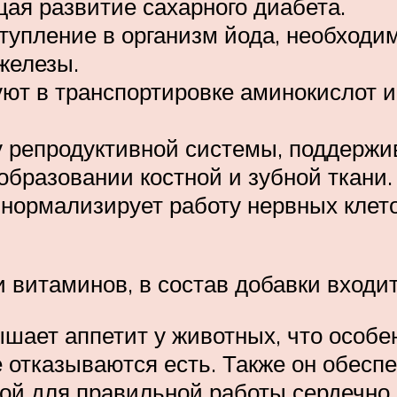
ая развитие сахарного диабета.
тупление в организм йода, необходи
железы.
уют в транспортировке аминокислот 
 репродуктивной системы, поддержив
образовании костной и зубной ткани.
, нормализирует работу нервных клет
 витаминов, в состав добавки входи
ышает аппетит у животных, что особ
 отказываются есть. Также он обеспе
мой для правильной работы сердечн