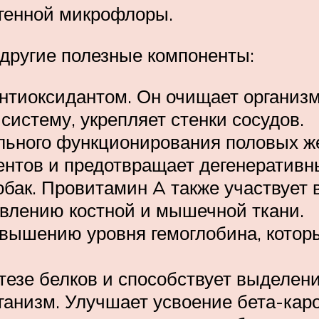
генной микрофлоры.
 другие полезные компоненты:
нтиоксидантом. Он очищает организм
систему, укрепляет стенки сосудов.
льного функционирования половых ж
ментов и предотвращает дегенератив
обак. Провитамин A также участвует 
овлению костной и мышечной ткани.
вышению уровня гемоглобина, которы
нтезе белков и способствует выделе
ганизм. Улучшает усвоение бета-каро