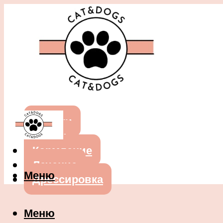
Собаки
Кошки
Кормление
Лечение
Меню
Дрессировка
Меню