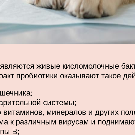
вляются живые кисломолочные бакте
акт пробиотики оказывают такое дей
шечника;
арительной системы;
 витаминов, минералов и других пол
ма к различным вирусам и поднимаю
пы B;