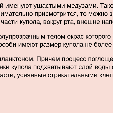
й именуют ушастыми медузами. Тако
имательно присмотрится, то можно за
части купола, вокруг рта, внешне н
лупрозрачным телом окрас которого
особи имеют размер купола не более 
планктоном. Причем процесс поглоще
нки купола подхватывают слой воды 
пасти, усеянные стрекательными кле