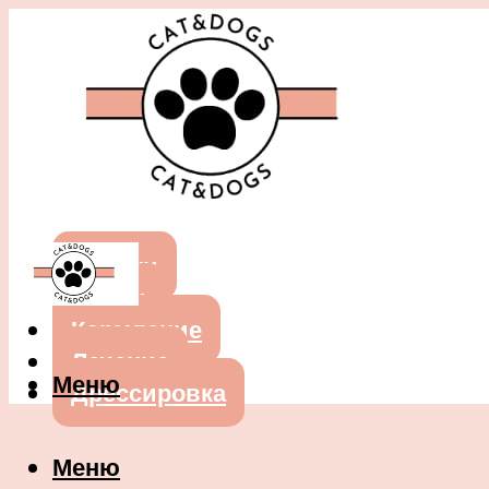
Собаки
Кошки
Кормление
Лечение
Меню
Дрессировка
Меню