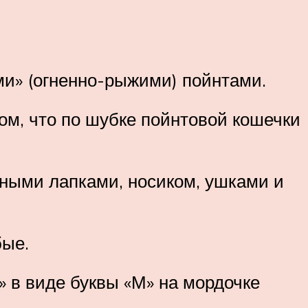
ыми» (огненно-рыжими) пойнтами.
том, что по шубке пойнтовой кошечки
дными лапками, носиком, ушками и
бые.
» в виде буквы «М» на мордочке