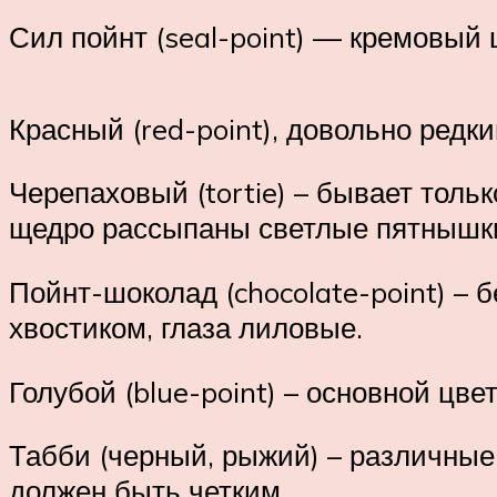
Сил пойнт (seal-point) — кремовый
Красный (red-point), довольно редк
Черепаховый (tortie) – бывает толь
щедро рассыпаны светлые пятнышк
Пойнт-шоколад (chocolate-point) –
хвостиком, глаза лиловые.
Голубой (blue-point) – основной цве
Табби (черный, рыжий) – различные 
должен быть четким.