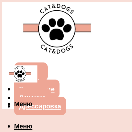
Собаки
Кошки
Кормление
Лечение
Меню
Дрессировка
Меню