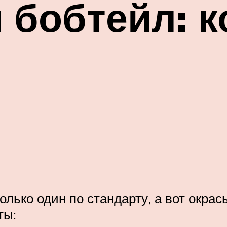
 бобтейл: к
лько один по стандарту, а вот окрас
ты: