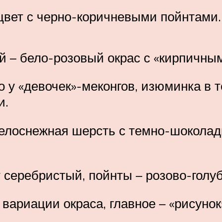
 цвет с черно-коричневыми пойнтами.
ий – бело-розовый окрас с «кирпичн
ко у «девочек»-меконгов, изюминка в 
и.
 белоснежная шерсть с темно-шокола
т серебристый, пойнты – розово-голу
вариации окраса, главное – «рисунок