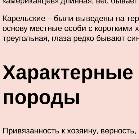
«американцев» длинная, вес бывает д
Карельские – были выведены на тер
основу местные особи с короткими 
треугольная, глаза редко бывают с
Характерные
породы
Привязанность к хозяину, верность