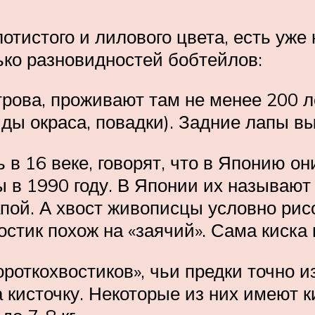
тистого и лилового цвета, есть уже 
ько разновидностей бобтейлов:
трова, проживают там не менее 200 л
ды окраса, повадки). Задние лапы вы
 в 16 веке, говорят, что в Японию он
 в 1990 году. В Японии их называют
пой. А хвост живописцы условно рис
востик похож на «заячий». Сама киск
ороткохвостиков», чьи предки точно 
а кисточку. Некоторые из них имеют к