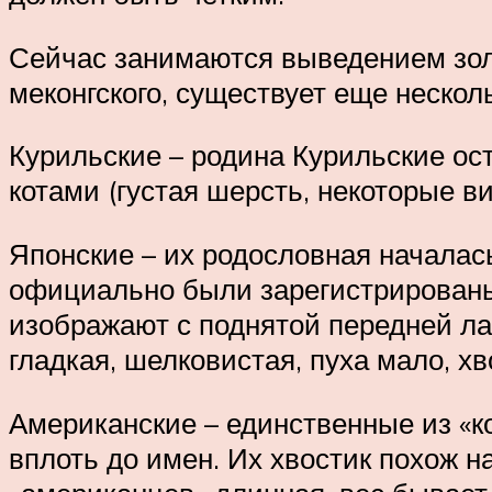
Сейчас занимаются выведением золо
меконгского, существует еще нескол
Курильские – родина Курильские ос
котами (густая шерсть, некоторые ви
Японские – их родословная началась
официально были зарегистрированы
изображают с поднятой передней ла
гладкая, шелковистая, пуха мало, х
Американские – единственные из «к
вплоть до имен. Их хвостик похож н