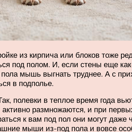
ойке из кирпича или блоков тоже ред
ься под полом. И, если стены еще ка
пола мышь выгнать труднее. А с при
ся в подполье.
к, полевки в теплое время года вьют
и активно размножаются, и при перв
ться к вам под пол они могут даже 
омашние мыши из-под пола и вовсе ос