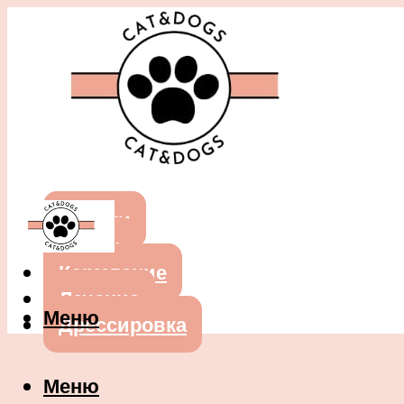
Собаки
Кошки
Кормление
Лечение
Меню
Дрессировка
Меню