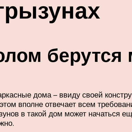
грызунах
олом берутся
аркасные дома – ввиду своей констру
этом вполне отвечает всем требовани
унов в такой дом может начаться еще
жно.