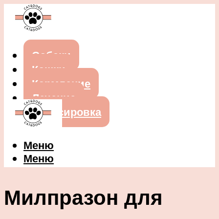
Собаки
Кошки
Кормление
Лечение
Дрессировка
Меню
Меню
Милпразон для