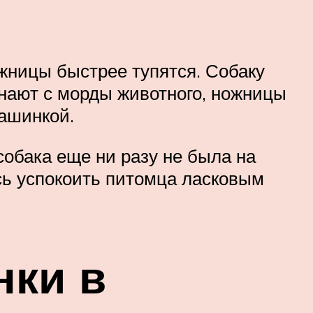
ожницы быстрее тупятся. Собаку
инают с морды животного, ножницы
машинкой.
собака еще ни разу не была на
сь успокоить питомца ласковым
нки в