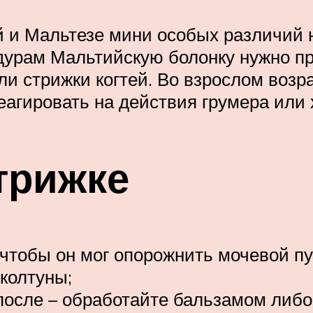
 и Мальтезе мини особых различий не
едурам Мальтийскую болонку нужно п
и стрижки когтей. Во взрослом возра
реагировать на действия грумера или 
трижке
 чтобы он мог опорожнить мочевой пу
колтуны;
после – обработайте бальзамом либ