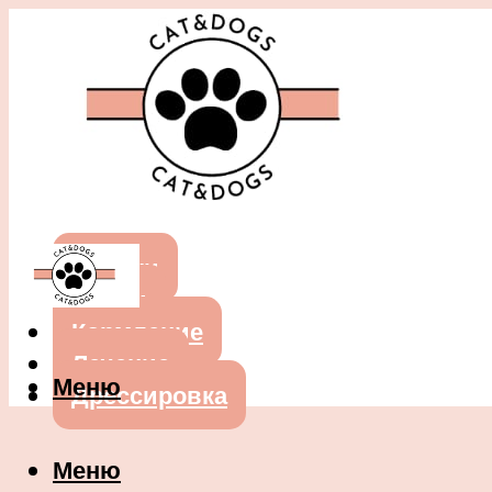
Собаки
Кошки
Кормление
Лечение
Меню
Дрессировка
Меню