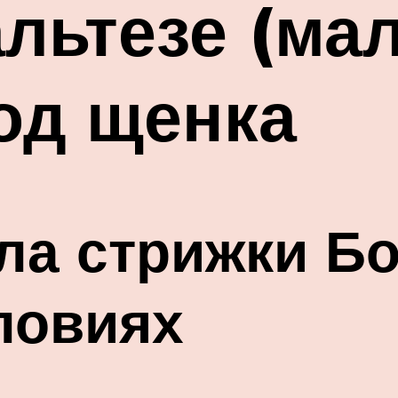
льтезе (ма
од щенка
а стрижки Бо
ловиях