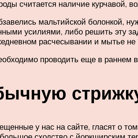
роды считается наличие курчавой, в
бзавелись мальтийской болонкой, ну
нными усилиями, либо решить эту зад
жедневном расчесывании и мытье не 
необходимо проводить еще в раннем 
бычную стрижку
щенные у нас на сайте, гласят о том
большое сходство с йоркширским тер