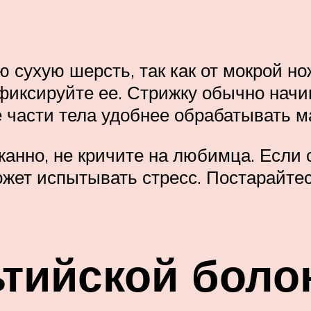
 сухую шерсть, так как от мокрой н
зафиксируйте ее. Стрижку обычно нач
е части тела удобнее обрабатывать 
анно, не кричите на любимца. Если 
может испытывать стресс. Постарайте
тийской боло