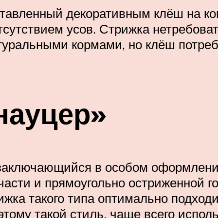
ставленный декоративным клёш на ко
тсутствием усов. Стрижка нетребова
туральными кормами, но клёш потреб
науцер»
заключающийся в особом оформлении 
части и прямоугольно остриженной г
ижка такого типа оптимально подходи
этому такой стиль, чаще всего испол