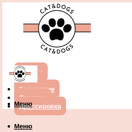
Собаки
Кошки
Кормление
Лечение
Меню
Дрессировка
Меню