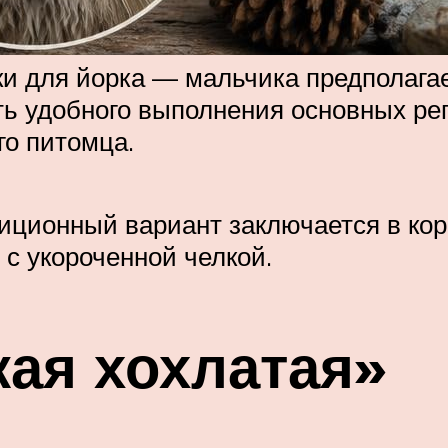
 для йорка — мальчика предполагает
ь удобного выполнения основных ре
го питомца.
ционный вариант заключается в коро
 с укороченной челкой.
кая хохлатая»