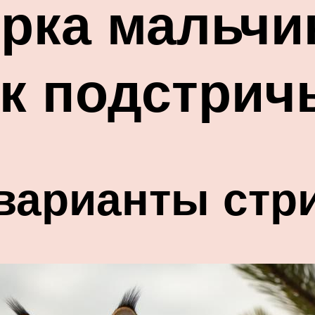
рка мальчи
ак подстрич
варианты стр