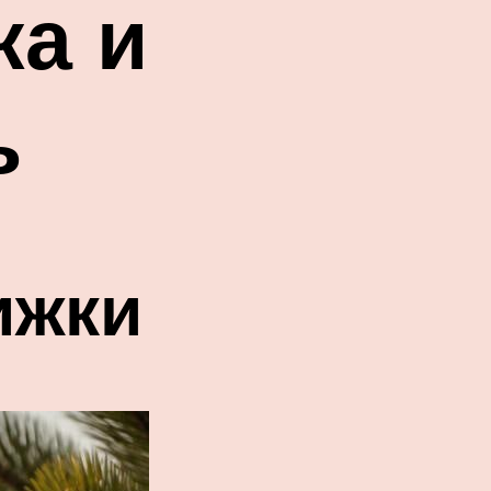
ка и
ь
ижки