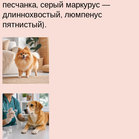
песчанка, серый маркурус —
длиннохвостый, люмпенус
пятнистый).