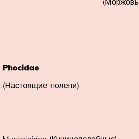
(Моржовы
Phocidae
(Настоящие тюлени)
Musteloidea (Куницеподобные)