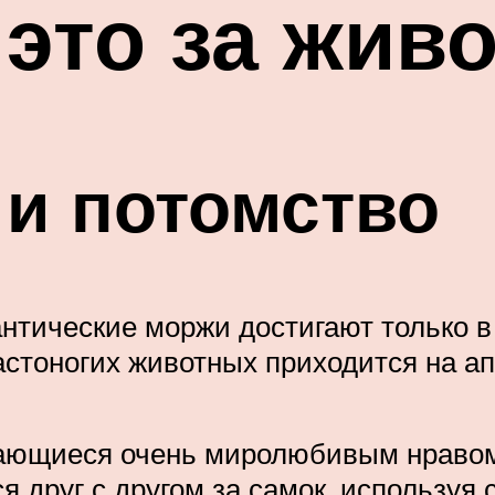
 это за жив
и потомство
нтические моржи достигают только в 
астоногих животных приходится на ап
чающиеся очень миролюбивым нравом
я друг с другом за самок, используя