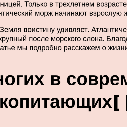
ницей. Только в трехлетнем возраст
нтический морж начинают взрослую 
 Земля воистину удивляет. Атлантич
рупный после морского слона. Благ
татье мы подробно расскажем о жизн
ногих в совр
копитающих[ |