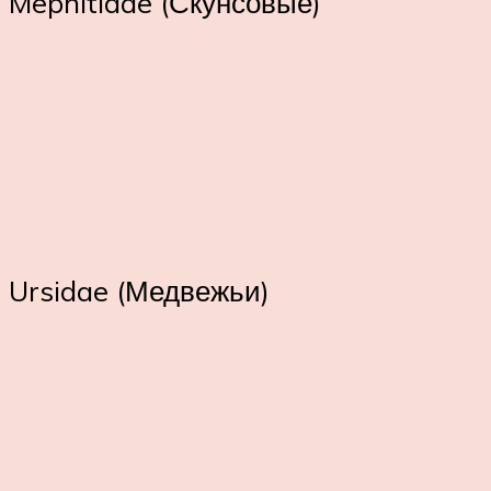
Mephitidae (Скунсовые)
Ursidae (Медвежьи)