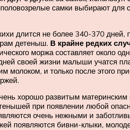
 половозрелые самки выбирают для с
хи длится не более 340-370 дней, по
ерам детеныш.
В крайне редких слу
ического моржа составляет около одн
 дней своей жизни малыши учатся пла
м молоком, и только после этого пр
ржей.
чень хорошо развитым материнским 
етенышей при появлении любой опасн
 являются очень нежными и заботли
оржей появляются бивни-клыки, молод