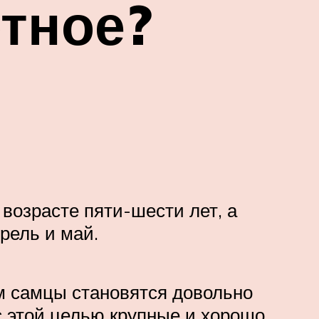
отное?
возрасте пяти-шести лет, а
рель и май.
 самцы становятся довольно
 с этой целью крупные и хорошо