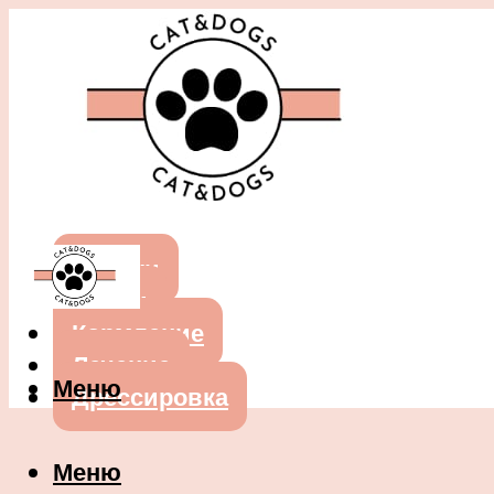
Собаки
Кошки
Кормление
Лечение
Меню
Дрессировка
Меню