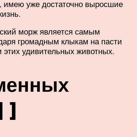
е, имею уже достаточно выросшие
жизнь.
еский морж является самым
одаря громадным клыкам на пасти
и этих удивительных животных.
еменных
 ]