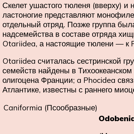
Скелет ушастого тюленя (вверху) и
ластоногие представляют монофилет
отдельный отряд. Позже группа был
надсемейства в составе отряда хищ
Otariidea, а настоящие тюлени — к 
Otariidea считалась сестринской г
семейств найдены в Тихоокеанском 
олигоцена Франции; a Phocidea свя
Атлантике, известны с раннего миоц
Caniformia (Псообразные)
Odobeni