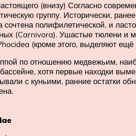
 настоящего (внизу) Согласно совре
ическую группу. Исторически, ране
а сочтена полифилетической, и ласто
ных (Carnivora). Ушастые тюлени и 
Phocidea (кроме этого, выделяют ещё
руппой по отношению медвежьим, наи
бассейне, хотя первые находки вым
зывали с куньими, ранние остатки о
ена.
dae