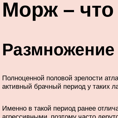
Морж – что
Размножение 
Полноценной половой зрелости атла
активный брачный период у таких л
Именно в такой период ранее отли
агрессивными, поэтому часто дерутс