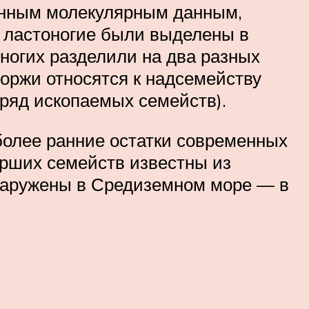
менным молекулярным данным,
е ластоногие были выделены в
ногих разделили на два разных
моржи относятся к надсемейству
 ряд ископаемых семейств).
более ранние остатки современных
ерших семейств известны из
бнаружены в Средиземном море — в