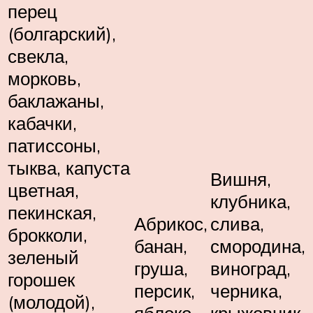
перец
(болгарский),
свекла,
морковь,
баклажаны,
кабачки,
патиссоны,
тыква, капуста
Вишня,
цветная,
клубника,
пекинская,
Абрикос,
слива,
брокколи,
банан,
смородина,
зеленый
груша,
виноград,
горошек
персик,
черника,
(молодой),
яблоко.
крыжовник,