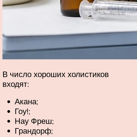
В число хороших холистиков
входят:
Акана;
Гоу!;
Нау Фреш;
Грандорф;