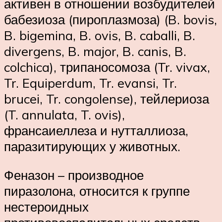
активен в отношении возбудителей
бабезиоза (пироплазмоза) (B. bovis,
B. bigemina, B. ovis, B. caballi, B.
divergens, B. major, B. canis, B.
colchica), трипаносомоза (Tr. vivax,
Tr. Equiperdum, Tr. evansi, Tr.
brucei, Tr. congolense), тейлериоза
(T. annulata, T. ovis),
франсаиеллеза и нутталлиоза,
паразитирующих у животных.
Феназон – производное
пиразолона, относится к группе
нестероидных