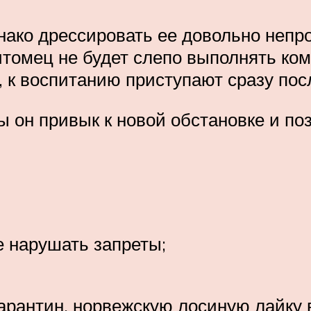
нако дрессировать ее довольно непр
итомец не будет слепо выполнять ко
 к воспитанию приступают сразу пос
ы он привык к новой обстановке и по
 нарушать запреты;
арантин, норвежскую лосиную лайку 