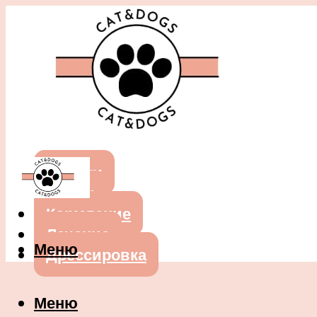
Собаки
Кошки
Кормление
Лечение
Меню
Дрессировка
Меню