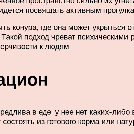
ченное пространство сильно их угнет
ридется посвящать активным прогулка
ть конура, где она может укрыться 
 Такой подход чреват психическими 
ерчивости к людям.
ацион
едлива в еде, у нее нет каких-либо 
т состоять из готового корма или нат