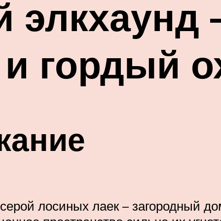
й элкхаунд
и гордый о
жание
 серой лосиных лаек – загородный д