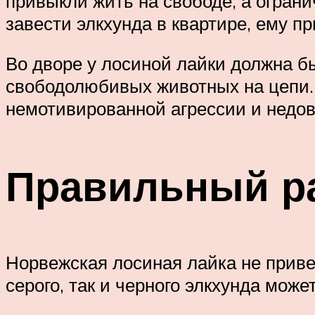
привыкли жить на свободе, а ограни
завести элкхунда в квартире, ему п
Во дворе у лосиной лайки должна бы
свободолюбивых животных на цепи.
немотивированной агрессии и недов
Правильный р
Норвежская лосиная лайка не привер
серого, так и черного элкхунда може