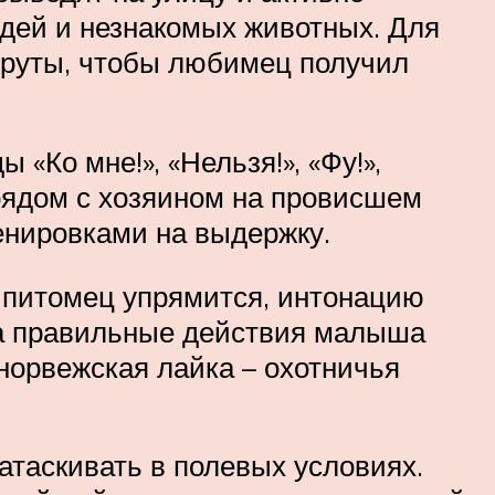
юдей и незнакомых животных. Для
шруты, чтобы любимец получил
«Ко мне!», «Нельзя!», «Фу!»,
 рядом с хозяином на провисшем
енировками на выдержку.
 питомец упрямится, интонацию
За правильные действия малыша
норвежская лайка – охотничья
натаскивать в полевых условиях.