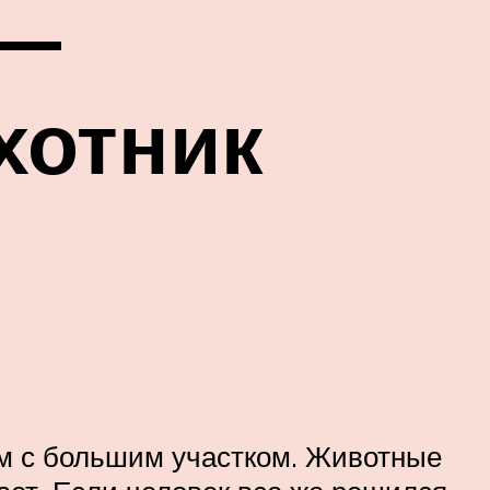
 —
хотник
ом с большим участком. Животные