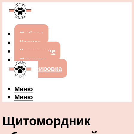
Собаки
Кошки
Кормление
Лечение
Дрессировка
Меню
Меню
Щитомордник