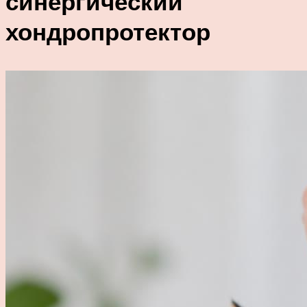
синергический
хондропротектор