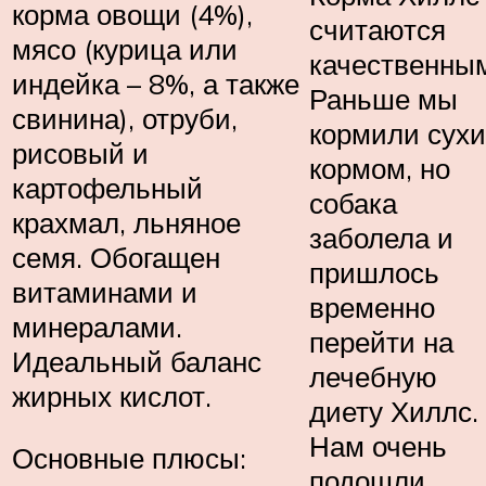
корма овощи (4%),
считаются
мясо (курица или
качественны
индейка – 8%, а также
Раньше мы
свинина), отруби,
кормили сух
рисовый и
кормом, но
картофельный
собака
крахмал, льняное
заболела и
семя. Обогащен
пришлось
витаминами и
временно
минералами.
перейти на
Идеальный баланс
лечебную
жирных кислот.
диету Хиллс.
Нам очень
Основные плюсы:
подошли