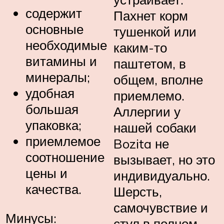
содержит
Пахнет корм
основные
тушенкой или
необходимые
каким-то
витамины и
паштетом, в
минералы;
общем, вполне
удобная
приемлемо.
большая
Аллергии у
упаковка;
нашей собаки
приемлемое
Bozita не
соотношение
вызывает, но это
цены и
индивидуально.
качества.
Шерсть,
самочувствие и
Минусы:
стул в полном