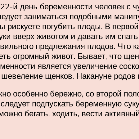
 день беременности человек с чу
ледует заниматься подобными манип
ы рискуете погубить плоды. В перво
руки вверх животом и давать им спат
вильного предлежания плодов. Что ка
ть огромный живот. Бывает, что щен
менности является увеличение сосков
 шевеление щенков. Накануне родов
но особенно бережно, со второй пол
е следует подпускать беременную суку
можно бегать, ходить, вести активны