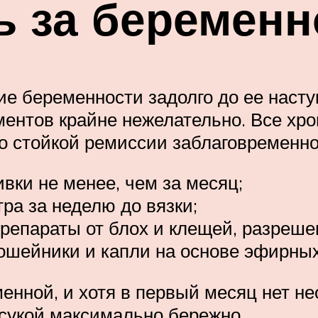
ь за беременн
е беременности задолго до ее наст
нтов крайне нежелательно. Все хро
о стойкой ремиссии заблаговременно
вки не менее, чем за месяц;
тра за неделю до вязки;
 препараты от блох и клещей, разре
 ошейники и капли на основе эфирных
менной, и хотя в первый месяц нет н
 сукой максимально бережно.