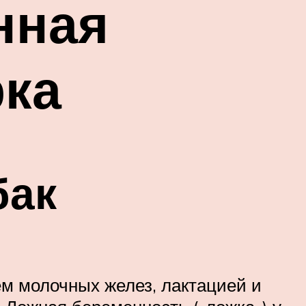
нная
рка
бак
м молочных желез, лактацией и