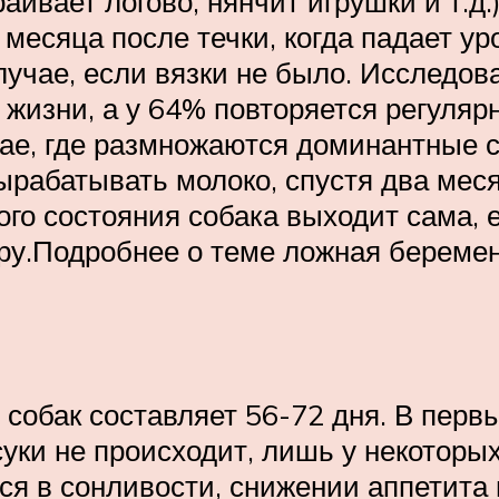
аивает логово, нянчит игрушки и т.д.
 месяца после течки, когда падает у
случае, если вязки не было. Исследов
 жизни, а у 64% повторяется регуля
тае, где размножаются доминантные с
ырабатывать молоко, спустя два меся
го состояния собака выходит сама, 
нару.Подробнее о теме ложная беремен
собак составляет 56-72 дня. В перв
суки не происходит, лишь у некотор
я в сонливости, снижении аппетита и