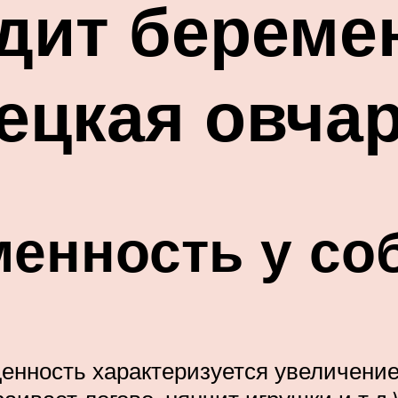
дит береме
ецкая овча
енность у со
енность характеризуется увеличение