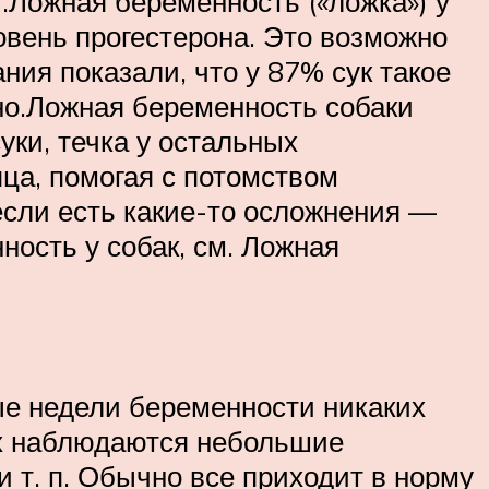
).Ложная беременность («ложка») у
ровень прогестерона. Это возможно
ания показали, что у 87% сук такое
рно.Ложная беременность собаки
уки, течка у остальных
ца, помогая с потомством
если есть какие-то осложнения —
ность у собак, см. Ложная
ые недели беременности никаких
ых наблюдаются небольшие
 т. п. Обычно все приходит в норму