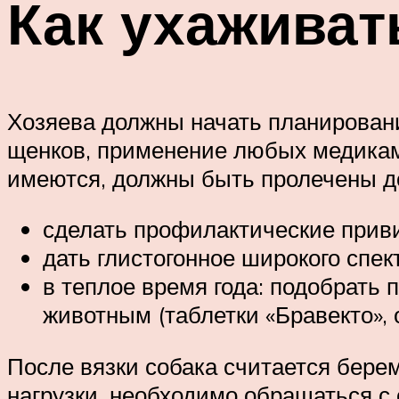
Как ухаживат
Хозяева должны начать планировани
щенков, применение любых медикаме
имеются, должны быть пролечены д
сделать профилактические приви
дать глистогонное широкого спек
в теплое время года: подобрать
животным (таблетки «Бравекто»,
После вязки собака считается бере
нагрузки, необходимо обращаться с