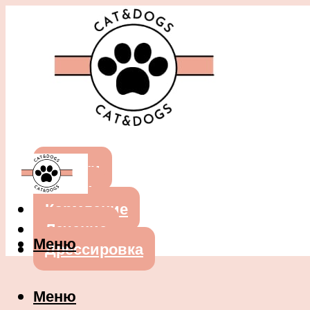
Собаки
Кошки
Кормление
Лечение
Меню
Дрессировка
Меню