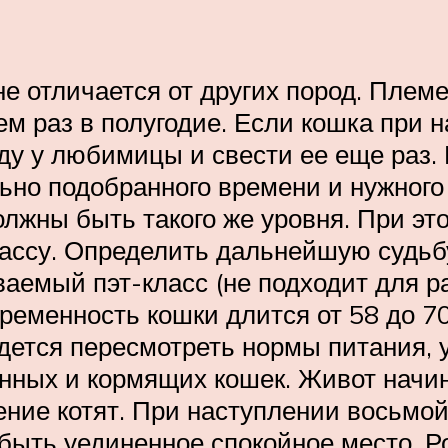
не отличается от других пород. Плем
ем раз в полугодие. Если кошка при 
оду у любимицы и свести ее еще раз.
льно подобранного времени и нужного
олжны быть такого же уровня. При это
лассу. Определить дальнейшую судьбу
ваемый пэт-класс (не подходит для р
ременность кошки длится от 58 до 7
ридется пересмотреть нормы питания,
ых и кормящих кошек. Живот начинае
ние котят. При наступлении восьмой
 быть уединенное спокойное место. 