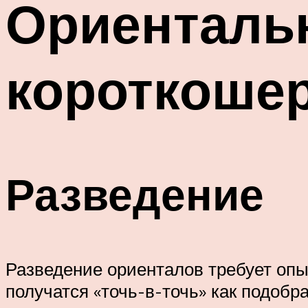
Ориентальн
короткошер
Разведение
Разведение ориенталов требует опыт
получатся «точь-в-точь» как подобр