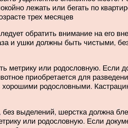
окойно лежать или бегать по квартир
возрасте трех месяцев
ледует обратить внимание на его вн
аза и ушки должны быть чистыми, бе
ь метрику или родословную. Если док
отное приобретается для разведения,
с хорошими родословными. Кастрацию
 без выделений, шерстка должна бле
трику или родословную. Если документ