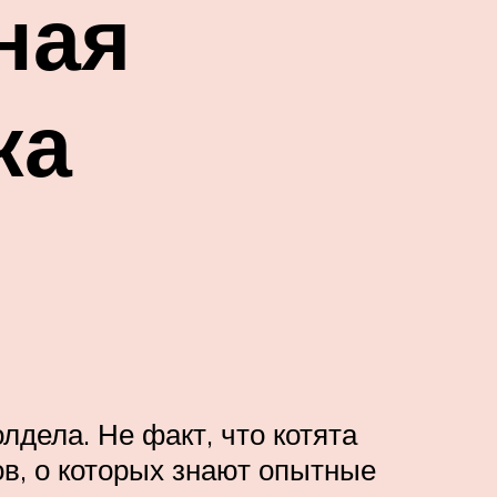
ная
ка
лдела. Не факт, что котята
ов, о которых знают опытные