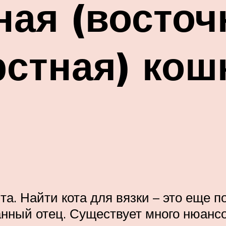
ая (восточ
стная) кош
а. Найти кота для вязки – это еще по
анный отец. Существует много нюанс