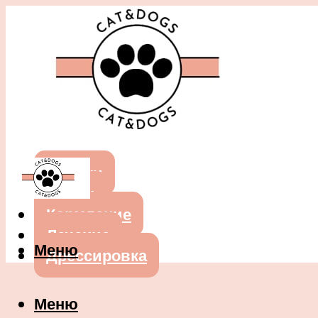
Собаки
Кошки
Кормление
Лечение
Меню
Дрессировка
Меню