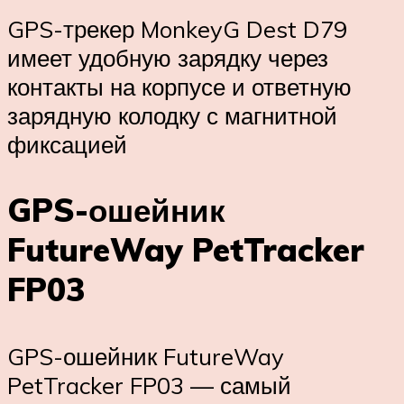
GPS-трекер MonkeyG Dest D79
имеет удобную зарядку через
контакты на корпусе и ответную
зарядную колодку с магнитной
фиксацией
GPS-ошейник
FutureWay PetTracker
FP03
GPS-ошейник FutureWay
PetTracker FP03 — самый