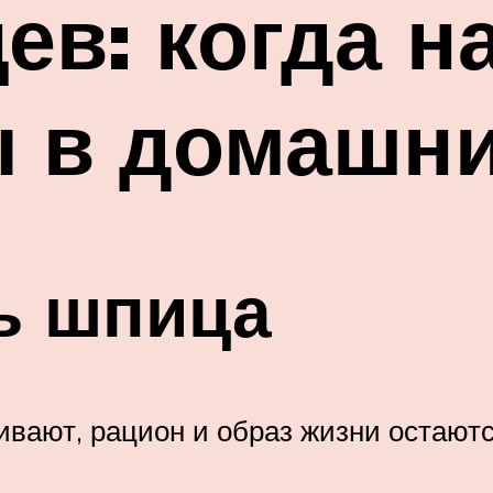
ев: когда н
ы в домашн
ь шпица
ивают, рацион и образ жизни остают