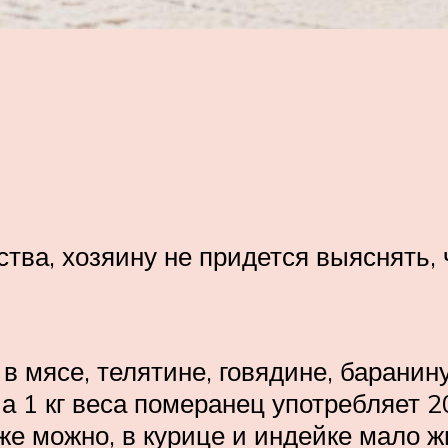
ва, хозяину не придется выяснять, ч
 мясе, телятине, говядине, баранину
 1 кг веса померанец употребляет 2
же можно, в курице и индейке мало ж