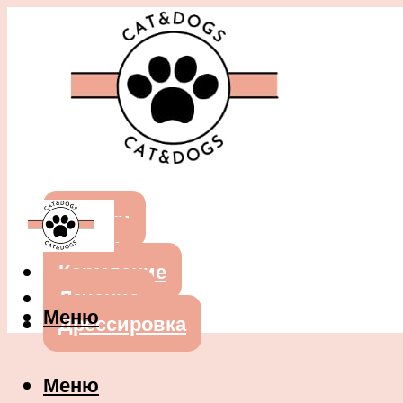
Собаки
Кошки
Кормление
Лечение
Меню
Дрессировка
Меню