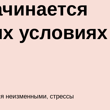
ачинается
их условиях
ся неизменными, стрессы