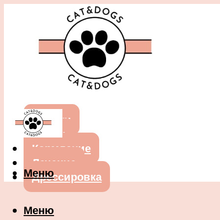
Собаки
Кошки
Кормление
Лечение
Меню
Дрессировка
Меню