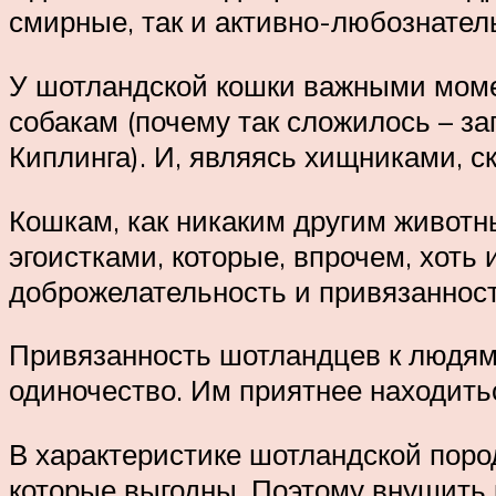
смирные, так и активно-любознател
У шотландской кошки важными моме
собакам (почему так сложилось – заг
Киплинга). И, являясь хищниками, 
Кошкам, как никаким другим животн
эгоистками, которые, впрочем, хоть
доброжелательность и привязанност
Привязанность шотландцев к людям 
одиночество. Им приятнее находитьс
В характеристике шотландской поро
которые выгодны. Поэтому внушить к