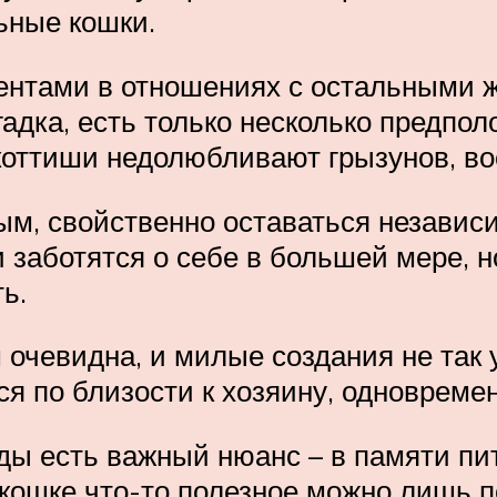
ьные кошки.
нтами в отношениях с остальными ж
адка, есть только несколько предпол
скоттиши недолюбливают грызунов, во
ым, свойственно оставаться независ
 и заботятся о себе в большей мере, 
ь.
очевидна, и милые создания не так 
я по близости к хозяину, одновреме
ды есть важный нюанс – в памяти пи
ошке что-то полезное можно лишь пос