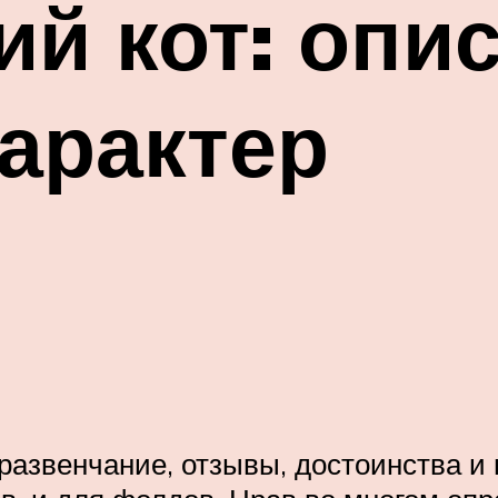
й кот: опи
арактер
развенчание, отзывы, достоинства и