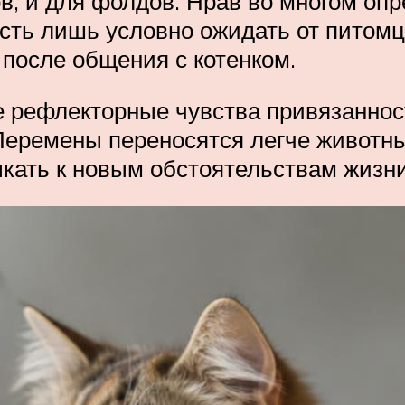
ов, и для фолдов. Нрав во многом оп
ть лишь условно ожидать от питомца
после общения с котенком.
рефлекторные чувства привязанност
еремены переносятся легче животны
ать к новым обстоятельствам жизни