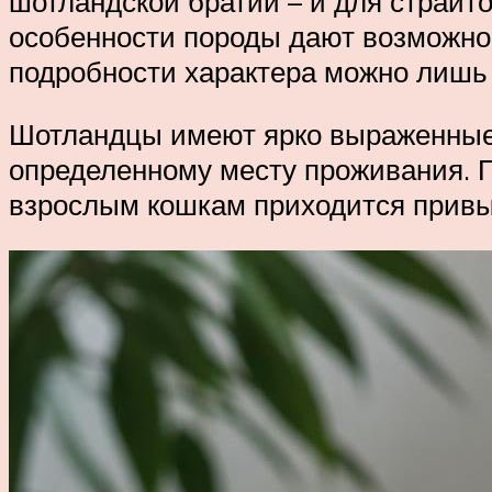
шотландской братии – и для страйт
особенности породы дают возможнос
подробности характера можно лишь 
Шотландцы имеют ярко выраженные 
определенному месту проживания. П
взрослым кошкам приходится привык