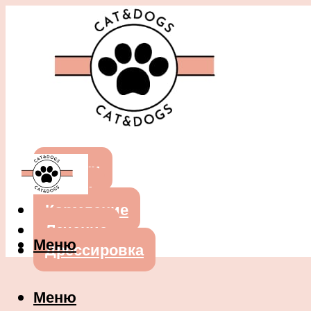
Собаки
Кошки
Кормление
Лечение
Меню
Дрессировка
Меню