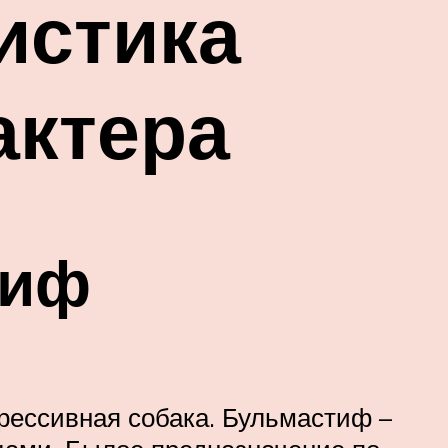
истика
актера
тиф
грессивная собака. Бульмастиф –