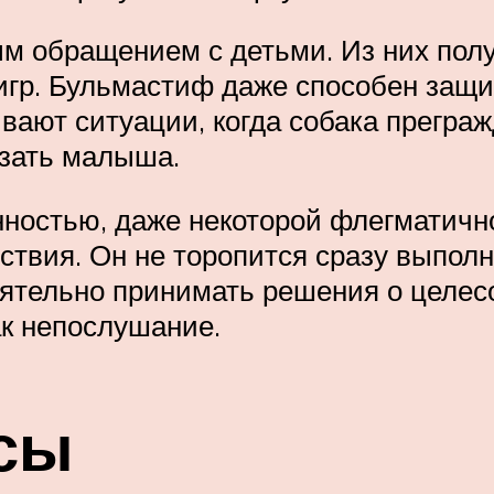
м обращением с детьми. Из них пол
 игр. Бульмастиф даже способен защи
вают ситуации, когда собака прегра
азать малыша.
нностью, даже некоторой флегматич
вия. Он не торопится сразу выполня
ятельно принимать решения о целесо
ак непослушание.
сы