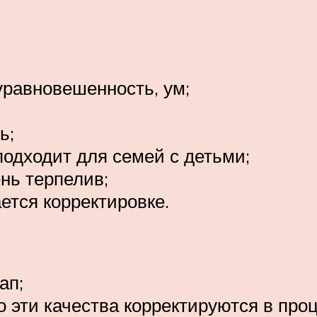
уравновешенность, ум;
ь;
подходит для семей с детьми;
нь терпелив;
ается корректировке.
ап;
 эти качества корректируются в про