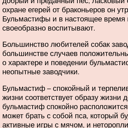
добрый и преданный пёс, ласковый
охране егерей от браконьеров он ут
Бульмастифы и в настоящее время и
своеобразно воспитывают.
Большинство любителей собак завод
большинстве случаев положительные
о характере и поведении бульмасти
неопытные заводчики.
Бульмастиф – спокойный и терпелив
жизни соответствует образу жизни д
бульмастиф спокойно расположится 
может брать с собой пса, который б
активные игры с мячом, и неторопли