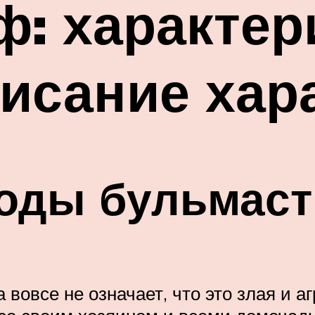
: характер
исание хар
роды бульмас
овсе не означает, что это злая и а