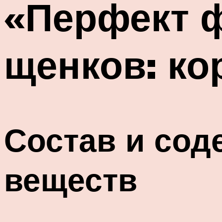
«Перфект ф
щенков: ко
Состав и сод
веществ