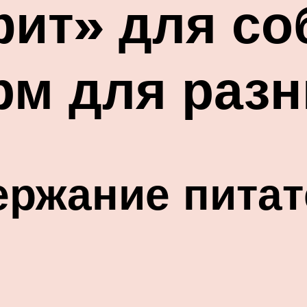
ит» для со
рм для раз
ержание пита