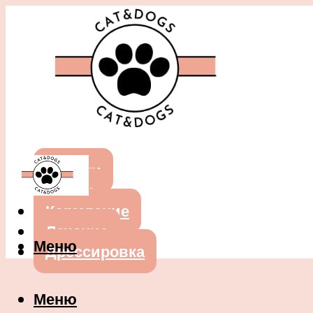
Собаки
Кошки
Кормление
Лечение
Меню
Дрессировка
Меню