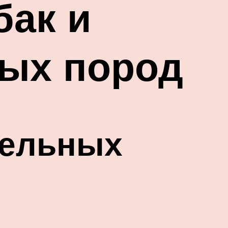
бак и
ных пород
тельных