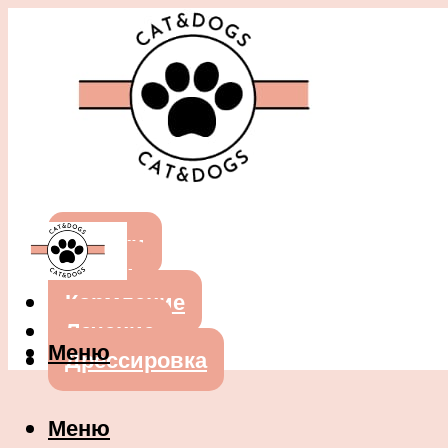
Собаки
Кошки
Кормление
Лечение
Меню
Дрессировка
Меню