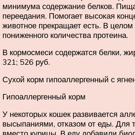
минимума содержание белков. Пища
переедания. Помогает высокая конц
животное прекращает есть. В целом
пониженного количества протеина.
В кормосмеси содержатся белки, жиры
321; 526 руб.
Сухой корм гипоаллергенный с ягн
Гипоаллергенный корм
У некоторых кошек развивается алл
высыпаниями, отказом от еды. Для 
вместо курицы. В еду добавили био