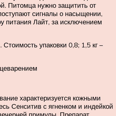
й. Питомца нужно защитить от
 поступают сигналы о насыщении,
ру питания Лайт, за исключением
 Стоимость упаковки 0,8; 1,5 кг –
ищеварением
евание характеризуется кожными
есь Сенситив с ягненком и индейкой
 вечерней примулы. Препарат