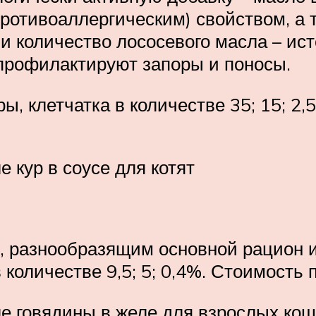
отивоаллергическим) свойством, а т
и количество лососевого масла – ист
профилактируют запоры и поносы.
, клетчатка в количестве 35; 15; 2,5
 кур в соусе для котят
 разнообразящим основной рацион из
количестве 9,5; 5; 0,4%. Стоимость п
ле говядины в желе для взрослых кош