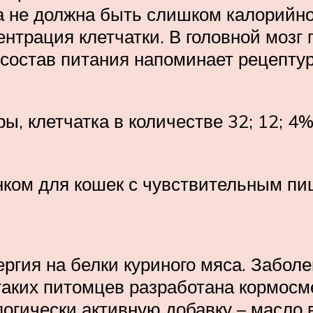
 не должна быть слишком калорийно
ентрация клетчатки. В головной мозг
 состав питания напоминает рецепту
, клетчатка в количестве 32; 12; 4%.
енком для кошек с чувствительным п
ергия на белки куриного мяса. Забол
таких питомцев разработана кормосм
логически активную добавку – масло