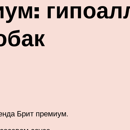
иум: гипоал
обак
енда Брит премиум.